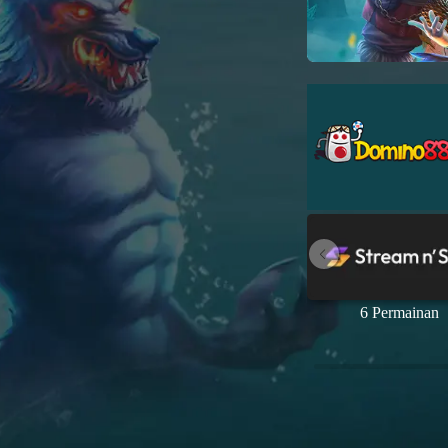
6 Permainan