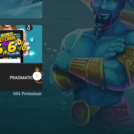
684 Permainan
69 Permainan
1