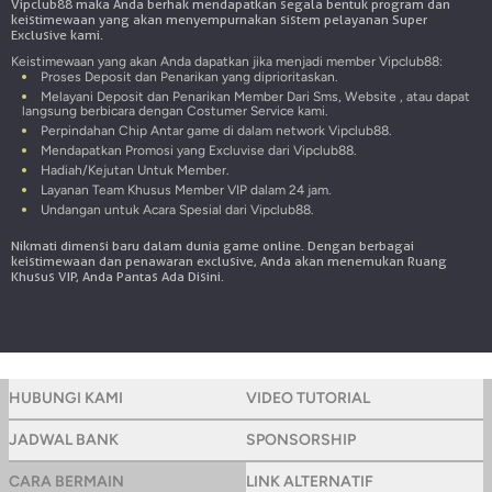
Vipclub88 maka Anda berhak mendapatkan segala bentuk program dan
keistimewaan yang akan menyempurnakan sistem pelayanan Super
Exclusive kami.
Keistimewaan yang akan Anda dapatkan jika menjadi member Vipclub88:
Proses Deposit dan Penarikan yang diprioritaskan.
Melayani Deposit dan Penarikan Member Dari Sms, Website , atau dapat
langsung berbicara dengan Costumer Service kami.
Perpindahan Chip Antar game di dalam network Vipclub88.
Mendapatkan Promosi yang Excluvise dari Vipclub88.
Hadiah/Kejutan Untuk Member.
Layanan Team Khusus Member VIP dalam 24 jam.
Undangan untuk Acara Spesial dari Vipclub88.
Nikmati dimensi baru dalam dunia game online. Dengan berbagai
keistimewaan dan penawaran exclusive, Anda akan menemukan Ruang
Khusus VIP, Anda Pantas Ada Disini.
HUBUNGI KAMI
VIDEO TUTORIAL
JADWAL BANK
SPONSORSHIP
CARA BERMAIN
LINK ALTERNATIF